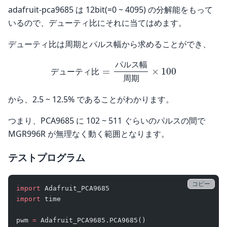
adafruit-pca9685 は 12bit(=0 ~ 4095) の分解能をもって
いるので、デューティ比にそれに当てはめます。
デューティ比は周期とパルス幅から求めることができ、
デ
ュ
ー
テ
ィ
比
=
パ
ル
ス
幅
周
期
×
100
パ
ル
ス
幅
デ
ュ
ー
テ
ィ
比
周
期
から、2.5 ~ 12.5% であることがわかります。
つまり、PCA9685 に 102 ~ 511 ぐらいのパルスの間で
MGR996R が無理なく動く範囲となります。
テストプログラム
コピー
import
 Adafruit_PCA9685
import
 time
pwm 
=
 Adafruit_PCA9685.PCA9685()