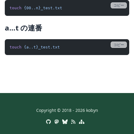
コピー
touch
 {00..n}_test.txt
a…t の連番
コピー
touch
 {a..t}_test.txt
Copyright © 2018 - 2026 kobyn